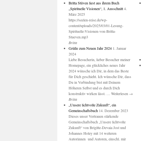
Britta Stüven liest aus ihrem Buch
„Spirituelle Visionen“, 1. Ausschnitt
4.
März 2025
https://seelen-reise.de/wp-
content/uploads/2025/03/01-Lesung-
Spirituelle-Visionen-von-Britta-
Stueven.mp3
Britta
Grüße zum Neuen Jahr 2024
1. Januar
2024
Liebe Besucherin, lieber Besucher meiner
Homepage, ein glückliches neues Jahr
2024 wünsche ich Dir, in dem das Beste
für Dich geschieht. Ich wünsche Dir, dass
Du in Verbindung bist mit Deinem
Höheren Selbst und es durch Dich
konstruktiv wirken lässt. … Weiterlesen →
Britta
„Unsere lichtvolle Zukunft“, ein
Gemeinschaftsbuch
14. Dezember 2023
Dieses unser Vertrauen stärkende
Gemeinschaftsbuch „Unsere lichtvolle
Zukunft“ von Brigitte-Devaia Jost und
Johannes Holey mit 14 weiteren
Autorinnen und Autoren, einschl. mir