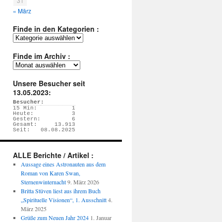
31
« März
Finde in den Kategorien :
Finde
in
den
Finde im Archiv :
Kategorien
Finde
:
im
Archiv
Unsere Besucher seit
:
13.05.2023:
Besucher:
15 Min:
1
Heute:
3
Gestern:
6
Gesamt:
13.913
Seit:
08.08.2025
ALLE Berichte / Artikel :
Aussage eines Astronauten aus dem
Roman von Karen Swan,
Sternenwinternacht
9. März 2026
Britta Stüven liest aus ihrem Buch
„Spirituelle Visionen“, 1. Ausschnitt
4.
März 2025
Grüße zum Neuen Jahr 2024
1. Januar