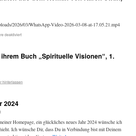
t/uploads/2026/03/WhatsApp-Video-2026-03-08-at-17.05.21.mp4
für
e deaktiviert
Aussage
eines
Astronauten
s ihrem Buch „Spirituelle Visionen“, 1.
aus
dem
Roman
von
Karen
 hinterlassen
Swan,
Sternenwinternacht
r 2024
a
 meiner Homepage, ein glückliches neues Jahr 2024 wünsche ich
chieht. Ich wünsche Dir, dass Du in Verbindung bist mit Deinem