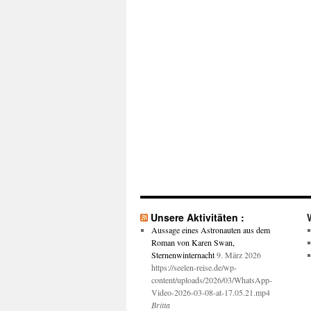
Unsere Aktivitäten :
Aussage eines Astronauten aus dem
Roman von Karen Swan,
Sternenwinternacht
9. März 2026
https://seelen-reise.de/wp-
content/uploads/2026/03/WhatsApp-
Video-2026-03-08-at-17.05.21.mp4
Britta