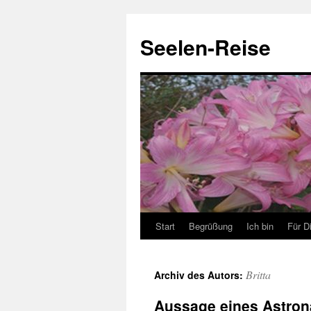
Zum
Inhalt
Seelen-Reise
springen
Start
Begrüßung
Ich bin
Für D
Britta
Archiv des Autors:
Aussage eines Astro