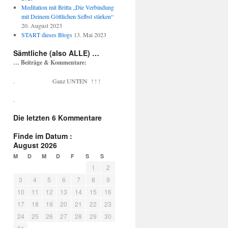
Meditation mit Britta „Die Verbindung
mit Deinem Göttlichen Selbst stärken“
20. August 2023
START dieses Blogs
13. Mai 2023
Sämtliche (also ALLE) …
… Beiträge & Kommentare:
. Ganz UNTEN ! ! !
.
Die letzten 6 Kommentare
Finde im Datum :
August 2026
M
D
M
D
F
S
S
1
2
3
4
5
6
7
8
9
10
11
12
13
14
15
16
17
18
19
20
21
22
23
24
25
26
27
28
29
30