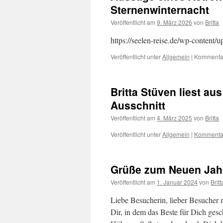
Sternenwinternacht
Veröffentlicht am
9. März 2026
von
Britta
https://seelen-reise.de/wp-conten
Veröffentlicht unter
Allgemein
|
Kommentar
Britta Stüven liest au
Ausschnitt
Veröffentlicht am
4. März 2025
von
Britta
Veröffentlicht unter
Allgemein
|
Kommentar
Grüße zum Neuen Jah
Veröffentlicht am
1. Januar 2024
von
Britt
Liebe Besucherin, lieber Besucher
Dir, in dem das Beste für Dich ges