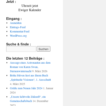
Jetzt :
Uhrzeit jetzt
Ewiger Kalender
Eingang :
Anmelden
Eintrags-Feed
Kommentar-Feed
WordPress.org
Suche & finde :
Die letzten 12 Beiträge :
Aussage eines Astronauten aus dem
Roman von Karen Swan,
Sternenwinternacht
9. März 2026
Britta Stüven liest aus ihrem Buch
„Spirituelle Visionen“, 1. Ausschnitt
4. März 2025
Grüße zum Neuen Jahr 2024
1. Januar
2024
„Unsere lichtvolle Zukunft“, ein
Gemeinschaftsbuch
14. Dezember
2023