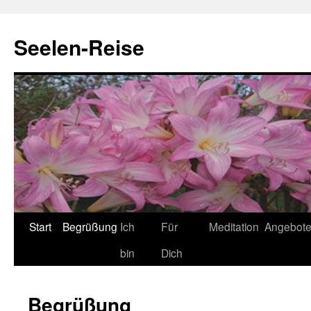
Zum
Inhalt
Seelen-Reise
springen
Start
Begrüßung
Ich
Für
Meditation
Angebot
bin
Dich
Begrüßung