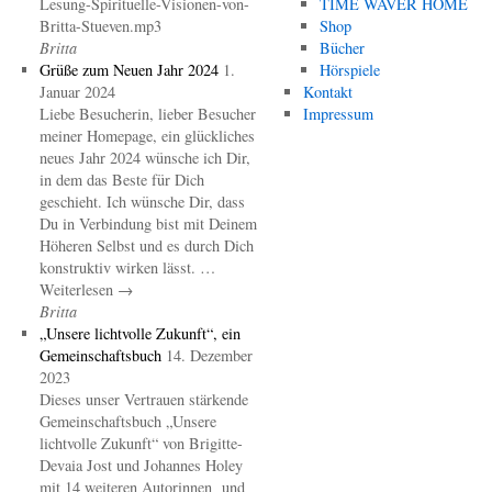
Lesung-Spirituelle-Visionen-von-
TIME WAVER HOME
Britta-Stueven.mp3
Shop
Britta
Bücher
Grüße zum Neuen Jahr 2024
1.
Hörspiele
Januar 2024
Kontakt
Liebe Besucherin, lieber Besucher
Impressum
meiner Homepage, ein glückliches
neues Jahr 2024 wünsche ich Dir,
in dem das Beste für Dich
geschieht. Ich wünsche Dir, dass
Du in Verbindung bist mit Deinem
Höheren Selbst und es durch Dich
konstruktiv wirken lässt. …
Weiterlesen →
Britta
„Unsere lichtvolle Zukunft“, ein
Gemeinschaftsbuch
14. Dezember
2023
Dieses unser Vertrauen stärkende
Gemeinschaftsbuch „Unsere
lichtvolle Zukunft“ von Brigitte-
Devaia Jost und Johannes Holey
mit 14 weiteren Autorinnen und